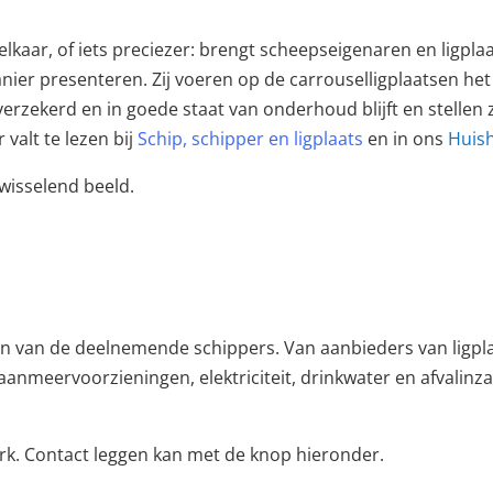
kaar, of iets preciezer: brengt scheepseigenaren en ligplaa
anier presenteren. Zij voeren op de carrouselligplaatsen 
rzekerd en in goede staat van onderhoud blijft en stellen z
alt te lezen bij
Schip, schipper en ligplaats
en in ons
Huish
wisselend beeld.
en van de deelnemende schippers. Van aanbieders van ligpl
 aanmeervoorzieningen, elektriciteit, drinkwater en afvalin
erk. Contact leggen kan met de knop hieronder.