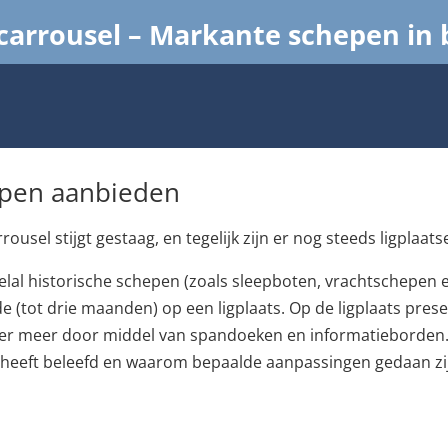
arrousel – Markante schepen in
hepen aanbieden
el stijgt gestaag, en tegelijk zijn er nog steeds ligplaats
lal historische schepen (zoals sleepboten, vrachtschepen 
de (tot drie maanden) op een ligplaats.
Op de ligplaats pres
nder meer door middel van spandoeken en informatieborden.
al heeft beleefd en waarom bepaalde aanpassingen gedaan zi