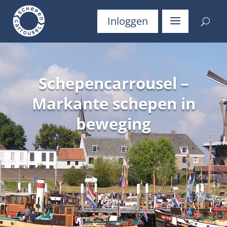
Inloggen
Schepencarrousel –
Markante schepen in
beweging