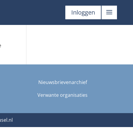
Inloggen
e
Nieuwsbrievenarchief
Verwante organisaties
sel.nl