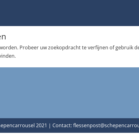
en
worden. Probeer uw zoekopdracht te verfijnen of gebruik d
vinden.
epencarrousel 2021 | Contact:
flessenpost@schepencarrou