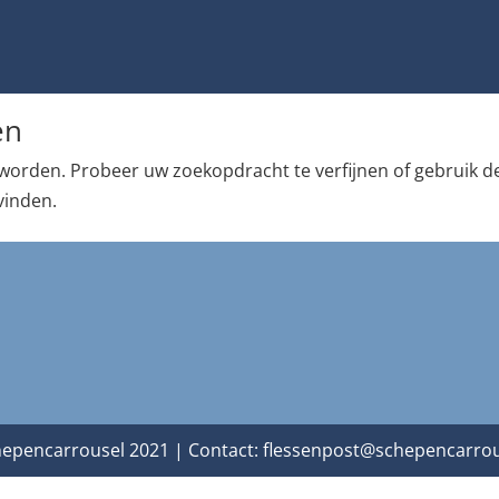
en
worden. Probeer uw zoekopdracht te verfijnen of gebruik d
vinden.
epencarrousel 2021 | Contact:
flessenpost@schepencarrou