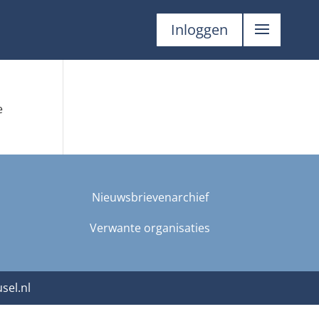
Inloggen
e
Nieuwsbrievenarchief
Verwante organisaties
sel.nl