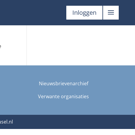
Inloggen
e
Nieuwsbrievenarchief
Verwante organisaties
sel.nl