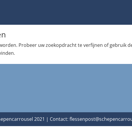
en
worden. Probeer uw zoekopdracht te verfijnen of gebruik d
vinden.
epencarrousel 2021 | Contact:
flessenpost@schepencarrou