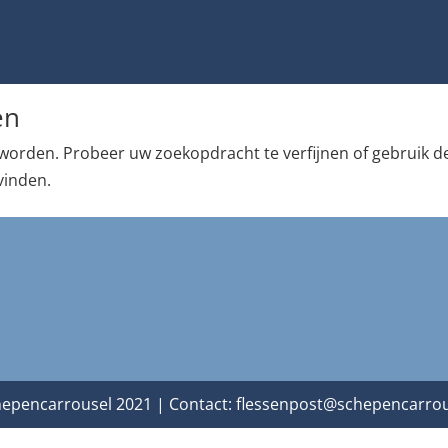
en
worden. Probeer uw zoekopdracht te verfijnen of gebruik d
vinden.
epencarrousel 2021 | Contact:
flessenpost@schepencarrou