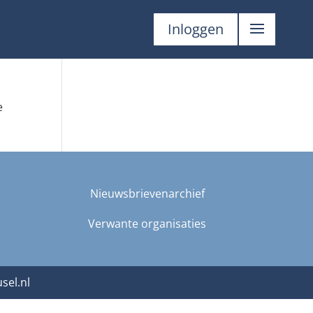
Inloggen
e
Nieuwsbrievenarchief
Verwante organisaties
sel.nl