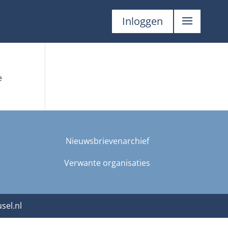
Inloggen
e
Nieuwsbrievenarchief
Verwante organisaties
sel.nl