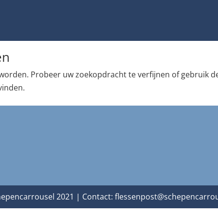
en
worden. Probeer uw zoekopdracht te verfijnen of gebruik d
vinden.
epencarrousel 2021 | Contact:
flessenpost@schepencarrou