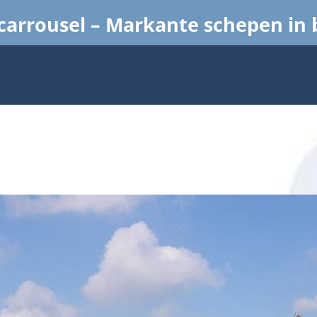
arrousel – Markante schepen in