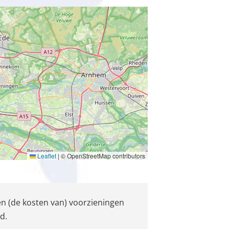
Leaflet
|
© OpenStreetMap contributors
en (de kosten van) voorzieningen
d.