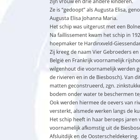
zijn vrouw en drie andere kinderen.
Ze is “gedoopt” als Augusta Elisa, ge
Augusta Elisa Johanna Maria.
Het schip was uitgerust met een Bolne
Na faillissement kwam het schip in 192
hoepmaker te Hardinxveld-Giessenda
Zij kreeg de naam Vier Gebroeders en
België en Frankrijk voornamelijk rijsh
wilgenhout die voornamelijk werden g
de rivieren en in de Biesbosch). Van d
matten geconstrueerd, zgn. zinkstuk
bodem onder water te beschermen teg
Ook werden hiermee de oevers van ri
versterkt, alsmede werken langs de ku
Het schip heeft in haar beroeps jaren v
voornamelijk afkomstig uit de Biesbos
Afsluitdijk en de Oosterscheldekering.