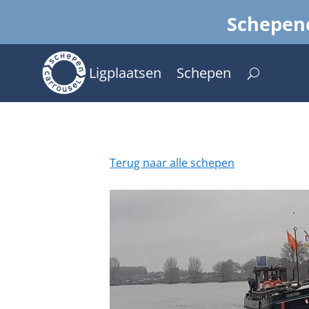
Schepenc
Ligplaatsen
Schepen
Terug naar alle schepen