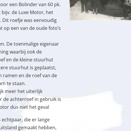
door een Bolinder van 60 pk.
 bijv. de Luxe Motor, het
r. Dit roefje was eenvoudig
t op een van de oude foto’s
en. De toenmalige eigenaar
ning waarbij ook de
f en de kleine stuurhut
tere stuurhut is geplaatst,
n ramen en de roef van de
m te staan.
jk meer het uiterlijk
 de achterroef in gebruik is
tor dus niet het geval
s echtpaar, die er lange
Duitsland gemaakt hebben,