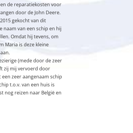
en de reparatiekosten voor
vangen door de John Deere.
 2015 gekocht van dit
le naam van een schip en hij
llen. Omdat hij tevens, om
m Maria is deze kleine
daan.
plezierige (mede door de zeer
t zij mij vervoerd door
het een zeer aangenaam schip
ip t.o.v. van een huis is
t nog reizen naar België en