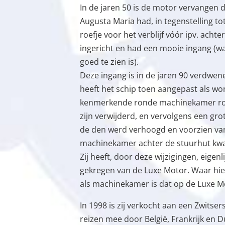
In de jaren 50 is de motor vervangen 
Augusta Maria had, in tegenstelling tot
roefje voor het verblijf vóór ipv. achte
ingericht en had een mooie ingang (wa
goed te zien is).
Deze ingang is in de jaren 90 verdwen
heeft het schip toen aangepast als wo
kenmerkende ronde machinekamer roe
zijn verwijderd, en vervolgens een gro
de den werd verhoogd en voorzien va
machinekamer achter de stuurhut kwa
Zij heeft, door deze wijzigingen, eigenli
gekregen van de Luxe Motor. Waar hier
als machinekamer is dat op de Luxe Mo
In 1998 is zij verkocht aan een Zwitser
reizen mee door België, Frankrijk en 