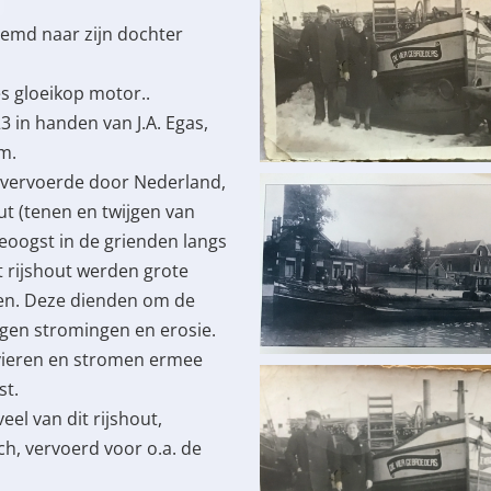
noemd naar zijn dochter
s gloeikop motor..
3 in handen van J.A. Egas,
m.
 vervoerde door Nederland,
out (tenen en twijgen van
eoogst in de grienden langs
it rijshout werden grote
ken. Deze dienden om de
en stromingen en erosie.
vieren en stromen ermee
st.
eel van dit rijshout,
ch, vervoerd voor o.a. de