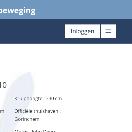
 beweging
Inloggen
10
Kruiphoogte : 330 cm
um
Officiële thuishaven :
Gorinchem
Motor : John Deere