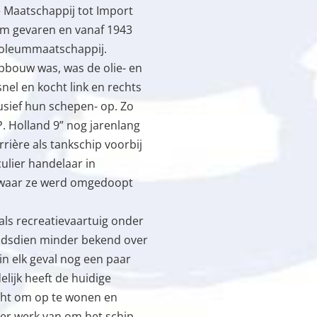
 Maatschappij tot Import
m gevaren en vanaf 1943
roleummaatschappij.
pbouw was, was de olie- en
nel en kocht link en rechts
usief hun schepen- op. Zo
P. Holland 9” nog jarenlang
rière als tankschip voorbij
culier handelaar in
 waar ze werd omgedoopt
als recreatievaartuig onder
indsdien minder bekend over
in elk geval nog een paar
elijk heeft de huidige
cht om op te wonen en
er werk van om het schip