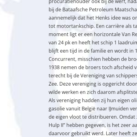
procuratiehouder ook bij de werf, nad
bij de Bataafsche Petroleum Maatschap
aannemelijk dat het Henks idee was 
tot motortankschip. Een carrière als t
moment ligt er een horizontale Van 
van 24 pk en heeft het schip 1 laadrui
blijft een tijd in de familie en wordt 
Concurrent, misschien hebben de bro
1938 nemen de broers toch afscheid v
terecht bij de Vereniging van schipper
Zee. Deze vereniging is opgericht door
wilde werken en zich daarom afsplitste
Als vereniging hadden zij hun eigen o
gasolie vanuit België naar IJmuiden v
de eigen vloot te distribueren. Omdat 
Hulp II” hebben gegeven, is het zeer a
daarvoor gebruikt werd. Later heeft z