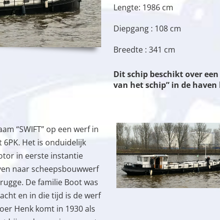
Lengte: 1986 cm
Diepgang : 108 cm
Breedte : 341 cm
Dit schip beschikt over e
van het schip” in de have
aam “SWIFT” op een werf in
 6PK. Het is onduidelijk
tor in eerste instantie
reven naar scheepsbouwwerf
rugge. De familie Boot was
t en in die tijd is de werf
roer Henk komt in 1930 als