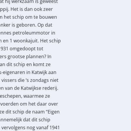
at hij werkzaam is geweest
pij. Het is dan ook zeer
om het schip om te bouwen
anker is geboren. Op dat
Rennes petroleummotor in
m en 1 woonkajuit. Het schip
in 1931 omgedoopt tot
ers grootse plannen? In
an dit schip en komt ze
s-eigenaren in Katwijk aan
 vissers die ‘s zondags niet
n van de Katwijkse rederij.
lieschepen, waarmee ze
ervoerden om het daar over
ze dit schip de naam “Eigen
annemelijk dat dit schip
e vervolgens nog vanaf 1941