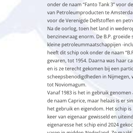
onder de naam “Fanto Tank 3” voor de
van Petroleumproducten te Amsterda
voor de Verenigde Delfstoffen en pet
Na de oorlog, toen het land in wedero
benzinevraag enorm. De B.P. groeide s
kleine petroleummaatschappijen -incl
heeft dit schip ook onder de naam “B.
gevaren, tot 1954. Daarna was haar car
en is ze terecht gekomen bij een parti
scheepsbenodigdheden in Nijmegen,
tot Noviomagum.
Vanaf 1983 is het in gebruik genomen 
de naam Caprice, maar helaas is er s
het gebruik en eigendom. Het schip is 
keer van eigenaar gewisseld en uiteind
eigenaresse het schip eind 2024 geko
varen in midden-Nederland. Ze maakt 