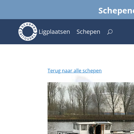
Schepenc
Ligplaatsen
Schepen
Terug naar alle schepen