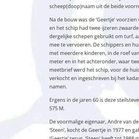
scheep(doop)naam uit de beide voorn
Na de bouw was de ‘Geertje’ voorzien
en het schip had twee ijzeren zwaard
dergelijke schepen gebruikt om turf, 
mee te vervoeren. De schippers en h
met meerdere kinderen, in de roef van
meter en in het achteronder, waar tw
meetbrief werd het schip, voor de huid
verkocht en ingeschreven bij het kada
namen.
Ergens in de jaren 60 is deze steilste
575 M.
De voormalige eigenaar, Andre van d
‘Steen’, kocht de Geertje in 1977 en 
‘Geertje’ terug. ‘Steen’ heeft tot 1988 