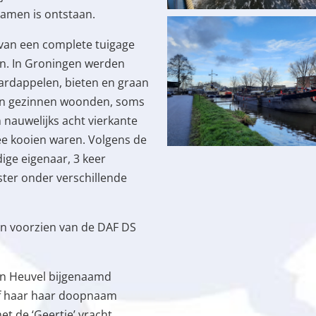
amen is ontstaan.
 van een complete tuigage
en. In Groningen werden
aardappelen, bieten en graan
un gezinnen woonden, soms
 nauwelijks acht vierkante
ee kooien waren. Volgens de
ige eigenaar, 3 keer
ster onder verschillende
ven voorzien van de DAF DS
en Heuvel bijgenaamd
gaf haar haar doopnaam
met de ‘Geertje’ vracht