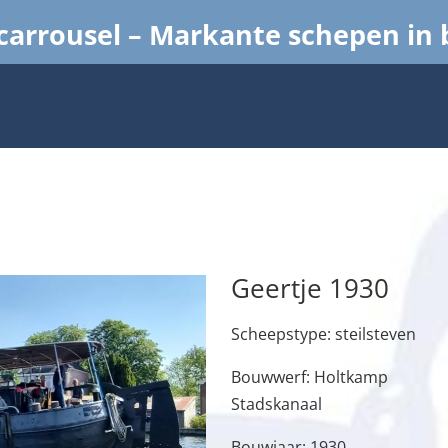
arrousel – Markante schepen in
Geertje 1930
Scheepstype: steilsteven
Bouwwerf: Holtkamp
Stadskanaal
Bouwjaar: 1930