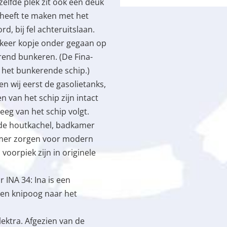
zelfde plek zit ook een deuk
e heeft te maken met het
, bij fel achteruitslaan.
 keer kopje onder gegaan op
rend bunkeren. (De Fina-
 het bunkerende schip.)
n wij eerst de gasolietanks,
n van het schip zijn intact
eeg van het schip volgt.
erde houtkachel, badkamer
amer zorgen voor modern
oorpiek zijn in originele
 INA 34: Ina is een
en knipoog naar het
elektra. Afgezien van de