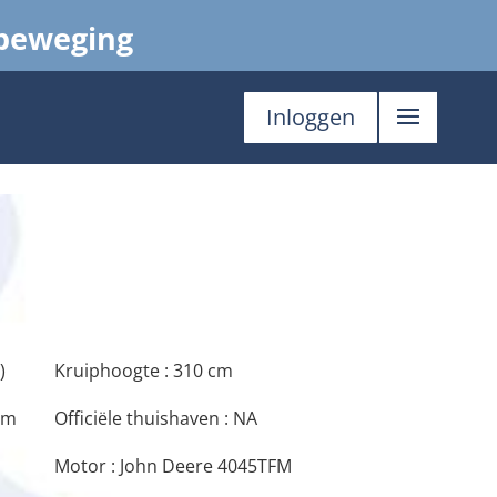
 beweging
Inloggen
)
Kruiphoogte : 310 cm
am
Officiële thuishaven : NA
Motor : John Deere 4045TFM