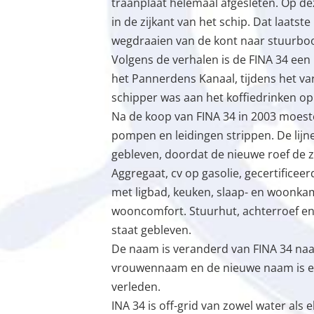
traanplaat helemaal afgesleten. Op de
in de zijkant van het schip. Dat laatst
wegdraaien van de kont naar stuurboord
Volgens de verhalen is de FINA 34 een
het Pannerdens Kanaal, tijdens het va
schipper was aan het koffiedrinken op
Na de koop van FINA 34 in 2003 moeste
pompen en leidingen strippen. De lijne
gebleven, doordat de nieuwe roef de z
Aggregaat, cv op gasolie, gecertifice
met ligbad, keuken, slaap- en woonk
wooncomfort. Stuurhut, achterroef en v
staat gebleven.
De naam is veranderd van FINA 34 naar
vrouwennaam en de nieuwe naam is e
verleden.
INA 34 is off-grid van zowel water als 