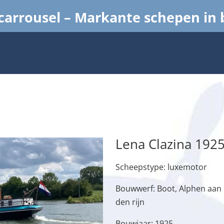
arrousel – Markante schepen in
Lena Clazina 192
Scheepstype: luxemotor
Bouwwerf: Boot, Alphen aan
den rijn
Bouwjaar: 1925