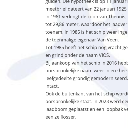
gulden. Die hypotheek is op 11 januari
meetbrief dateert van 22 januari 1925
In 1961 verlengt de zoon van Theunis, 
tot 29,86 meter, waardoor het laadve
toenam. In 1985 is het schip weer ing
de toenmalige eigenaar Van Veen.
Tot 1985 heeft het schip nog vracht g
en grind onder de naam VIOS.
Bij aankoop van het schip in 2016 heb
oorspronkelijke naam weer in ere hers
leefgedeelte grondig gemoderniseerd. 
intact.
Ook de buitenkant van het schip word
oorspronkelijke staat. In 2023 werd 
laadboom geplaatst en een loopbak v
een zelflosser.