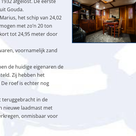
 1932 afgelost. De eerste
 uit Gouda.
Marius, het schip van 24,02
rmogen met zo’n 20 ton
ekort tot 24,95 meter door
evaren, voornamelijk zand
ben de huidige eigenaren de
teld. Zij hebben het
De roef is echter nog
t teruggebracht in de
een nieuwe laadmast met
erkregen, onmisbaar voor