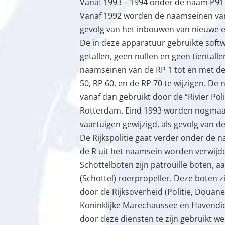
Vanaf 1993 – 1994 onder de naam P91
Vanaf 1992 worden de naamseinen van
gevolg van het inbouwen van nieuwe ex
De in deze apparatuur gebruikte soft
getallen, geen nullen en geen tientall
naamseinen van de RP 1 tot en met de 
50, RP 60, en de RP 70 te wijzigen. D
vanaf dan gebruikt door de “Rivier Po
Rotterdam. Eind 1993 worden nogmaal
vaartuigen gewijzigd, als gevolg van de
De Rijkspolitie gaat verder onder de 
de R uit het naamsein worden verwijd
Schottelboten zijn patrouille boten, 
(Schottel) roerpropeller. Deze boten z
door de Rijksoverheid (Politie, Douane
Koninklijke Marechaussee en Havendie
door deze diensten te zijn gebruikt w