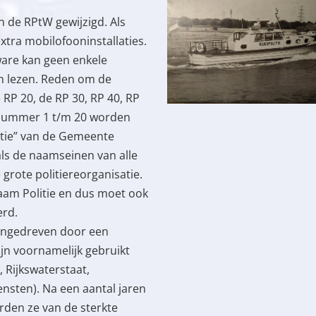
 de RPtW gewijzigd. Als
tra mobilofooninstallaties.
ware kan geen enkele
en lezen. Reden om de
RP 20, de RP 30, RP 40, RP
e nummer 1 t/m 20 worden
litie” van de Gemeente
s de naamseinen van alle
 grote politiereorganisatie.
naam Politie en dus moet ook
erd.
aangedreven door een
ijn voornamelijk gebruikt
, Rijkswaterstaat,
nsten). Na een aantal jaren
erden ze van de sterkte