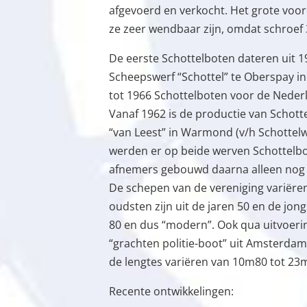
afgevoerd en verkocht. Het grote voor
ze zeer wendbaar zijn, omdat schroef
De eerste Schottelboten dateren uit 
Scheepswerf “Schottel” te Oberspay in
tot 1966 Schottelboten voor de Nede
Vanaf 1962 is de productie van Schot
“van Leest” in Warmond (v/h Schottelw
werden er op beide werven Schottelb
afnemers gebouwd daarna alleen nog
De schepen van de vereniging variëren 
oudsten zijn uit de jaren 50 en de jong
80 en dus “modern”. Ook qua uitvoering
“grachten politie-boot” uit Amsterdam
de lengtes variëren van 10m80 tot 23
Recente ontwikkelingen: