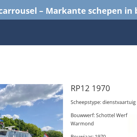
arrousel – Markante schepen in
RP12 1970
Scheepstype: dienstvaartuig
Bouwwerf: Schottel Werf
Warmond
Bouwjaar: 1970