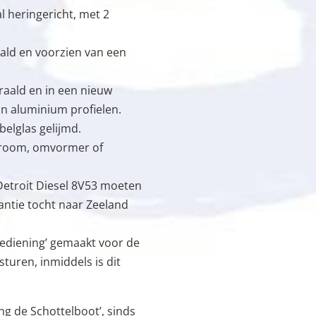
 heringericht, met 2
aald en voorzien van een
traald en in een nieuw
in aluminium profielen.
belglas gelijmd.
stroom, omvormer of
etroit Diesel 8V53 moeten
antie tocht naar Zeeland
ediening’ gemaakt voor de
turen, inmiddels is dit
ing de Schottelboot’, sinds