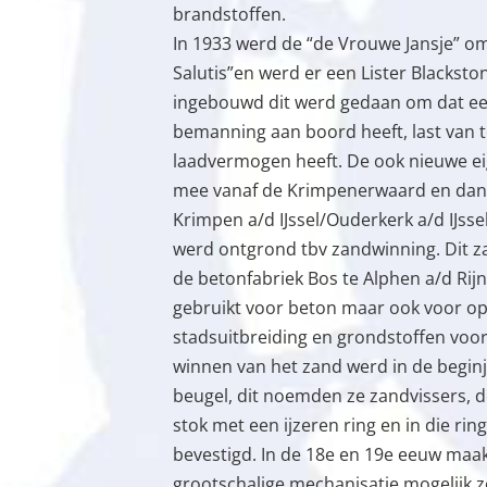
brandstoffen.
In 1933 werd de “de Vrouwe Jansje” 
Salutis”en werd er een Lister Blacksto
ingebouwd dit werd gedaan om dat ee
bemanning aan boord heeft, last van
laadvermogen heeft. De ook nieuwe e
mee vanaf de Krimpenerwaard en dan 
Krimpen a/d IJssel/Ouderkerk a/d IJsse
werd ontgrond tbv zandwinning. Dit z
de betonfabriek Bos te Alphen a/d Rijn
gebruikt voor beton maar ook voor o
stadsuitbreiding en grondstoffen vo
winnen van het zand werd in de begi
beugel, dit noemden ze zandvissers, d
stok met een ijzeren ring en in die ri
bevestigd. In de 18e en 19e eeuw ma
grootschalige mechanisatie mogelijk zo