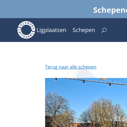
Schepenc
Ligplaatsen
Schepen
Terug naar alle schepen