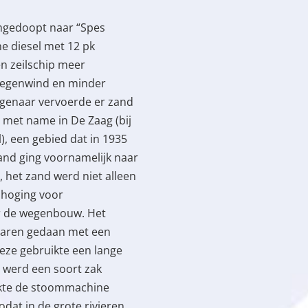
omgedoopt naar “Spes
ne diesel met 12 pk
n zeilschip meer
 tegenwind en minder
igenaar vervoerde er zand
met name in De Zaag (bij
l), een gebied dat in 1935
and ging voornamelijk naar
, het zand werd niet alleen
phoging voor
or de wegenbouw. Het
njaren gedaan met een
eze gebruikte een lange
ng werd een soort zak
akte de stoommachine
dat in de grote rivieren