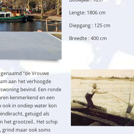
Lengte: 1806 cm
Diepgang : 125 cm
Breedte : 400 cm
alk genaamd “de Vrouwe
 naam aan het verhoogde
rswoning bevind. Een ronde
waren kenmerkend en een
p ook in ondiep water kon
indkracht, getuigd als
n het grootzeil.. Het schip
, grind maar ook soms