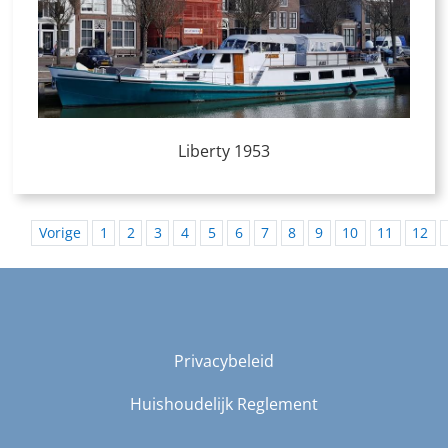
Liberty 1953
Vorige
1
2
3
4
5
6
7
8
9
10
11
12
Privacybeleid
Huishoudelijk Reglement