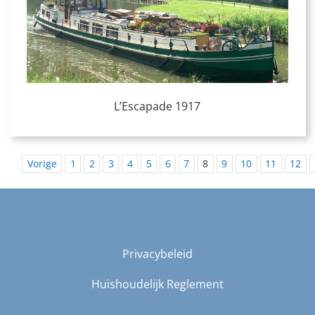
L’Escapade 1917
Vorige
1
2
3
4
5
6
7
8
9
10
11
12
Privacybeleid
Huishoudelijk Reglement