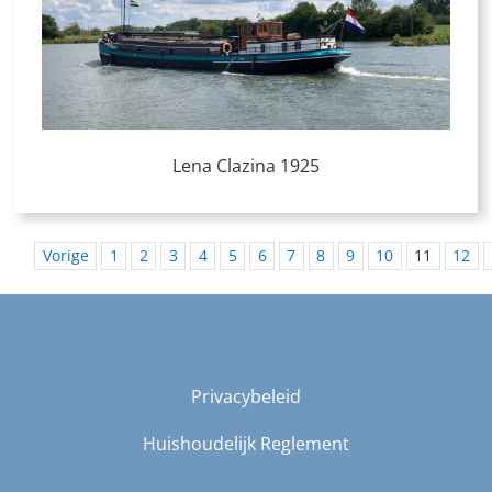
Lena Clazina 1925
Vorige
1
2
3
4
5
6
7
8
9
10
11
12
Privacybeleid
Huishoudelijk Reglement